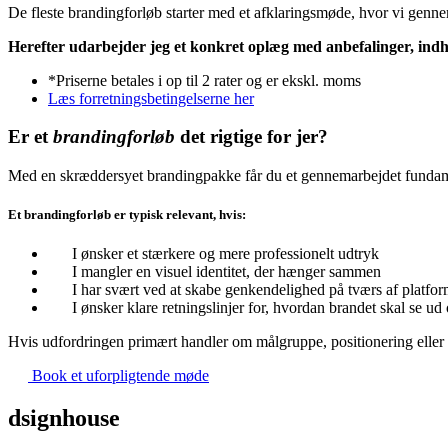
De fleste brandingforløb starter med et afklaringsmøde, hvor vi gen
Herefter udarbejder jeg et konkret oplæg med anbefalinger, indh
*Priserne betales i op til 2 rater og er ekskl. moms
Læs forretningsbetingelserne her
Er et
brandingforløb
det rigtige for jer?
Med en skræddersyet brandingpakke får du et gennemarbejdet fundament
Et brandingforløb er typisk relevant, hvis:
I ønsker et stærkere og mere professionelt udtryk
I mangler en visuel identitet, der hænger sammen
I har svært ved at skabe genkendelighed på tværs af platfo
I ønsker klare retningslinjer for, hvordan brandet skal se ud
Hvis udfordringen primært handler om målgruppe, positionering eller
Book et uforpligtende møde
dsignhouse