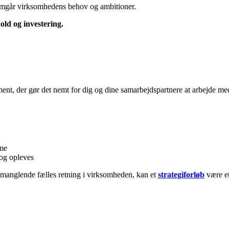
nemgår virksomhedens behov og ambitioner.
old og investering.
, der gør det nemt for dig og dine samarbejdspartnere at arbejde med d
rme
 og opleves
 manglende fælles retning i virksomheden, kan et
strategiforløb
være et 