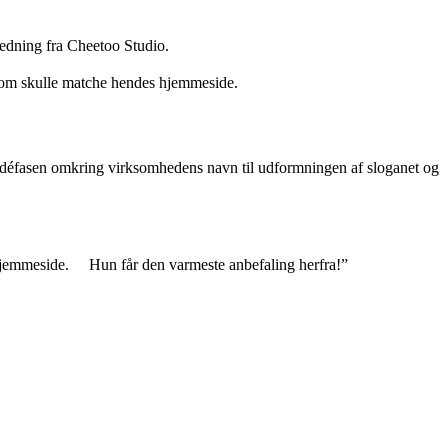
ejledning fra Cheetoo Studio.
ve som skulle matche hendes hjemmeside.
fra idéfasen omkring virksomhedens navn til udformningen af sloganet og
in hjemmeside. Hun får den varmeste anbefaling herfra!”