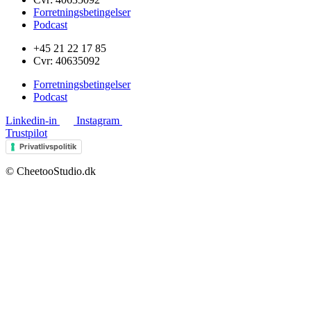
Forretningsbetingelser
Podcast
+45 21 22 17 85
Cvr: 40635092
Forretningsbetingelser
Podcast
Linkedin-in
Instagram
Trustpilot
Privatlivspolitik
© CheetooStudio.dk