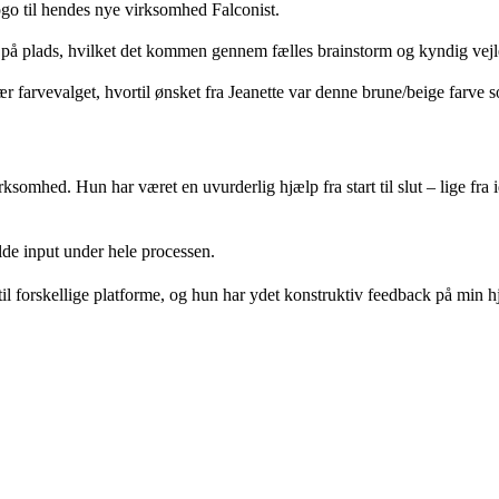
ogo til hendes nye virksomhed Falconist.
u på plads, hvilket det kommen gennem fælles brainstorm og kyndig v
pånær farvevalget, hvortil ønsket fra Jeanette var denne brune/beige far
virksomhed. Hun har været en uvurderlig hjælp fra start til slut – lige 
lde input under hele processen.
 til forskellige platforme, og hun har ydet konstruktiv feedback på m