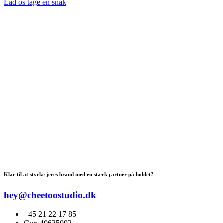
Lad os tage en snak
Klar til at styrke jeres brand med en stærk partner på holdet?
hey@cheetoostudio.dk
+45 21 22 17 85
Cvr: 40635092