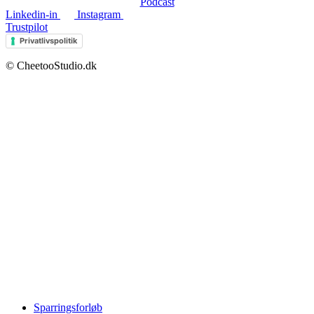
Podcast
Linkedin-in
Instagram
Trustpilot
Privatlivspolitik
© CheetooStudio.dk
Sparringsforløb